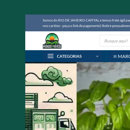
Skip
Somos do RIO DE JANEIRO CAPITAL e temos frete ágil para
to
nos cartões - peça o link de pagamento) Retire pessoalm
content
Pesquisar
produtos
MAR
CATEGORIAS