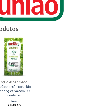
odutos
AÇÚCAR ORGÂNICO
çúcar orgânico união
chê 5g caixa com 400
unidades
União
R$
49,50