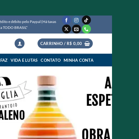
ito e débito pelo Paypal (Há taxas
para TODO BRASIL*
CARRINHO /
R$
0,00
 FAZ
VIDA E LUTAS
CONTATO
MINHA CONTA