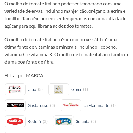
O molho de tomate italiano pode ser temperado com uma
variedade de ervas, incluindo manjericão, orégano, alecrim e
tomilho. Também podem ser temperados com uma pitada de
açúcar para equilibrar a acidez dos tomates.
O molho de tomate italiano é um molho versátil e é uma
ótima fonte de vitaminas e minerais, incluindo licopeno,
vitamina C e vitamina K. O molho de tomate italiano também
é uma boa fonte de fibra.
Filtrar por MARCA
Ciao
(
5
)
Greci
(
1
)
Gustarosso
(
3
)
La Fiammante
(
1
)
Rodolfi
(
3
)
Solania
(
2
)