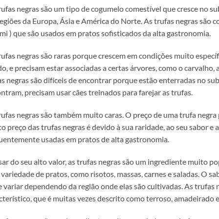
rufas negras são um tipo de cogumelo comestível que cresce no sub
egiões da Europa, Ásia e América do Norte. As trufas negras são c
i ) que são usados em pratos sofisticados da alta gastronomia.
rufas negras são raras porque crescem em condições muito específ
o, e precisam estar associadas a certas árvores, como o carvalho, a
as negras são difíceis de encontrar porque estão enterradas no sub
ntram, precisam usar cães treinados para farejar as trufas.
rufas negras são também muito caras. O preço de uma trufa negra p
to preço das trufas negras é devido à sua raridade, ao seu sabor e 
uentemente usadas em pratos de alta gastronomia.
ar do seu alto valor, as trufas negras são um ingrediente muito p
variedade de pratos, como risotos, massas, carnes e saladas. O sab
 variar dependendo da região onde elas são cultivadas. As trufa
cterístico, que é muitas vezes descrito como terroso, amadeirado e