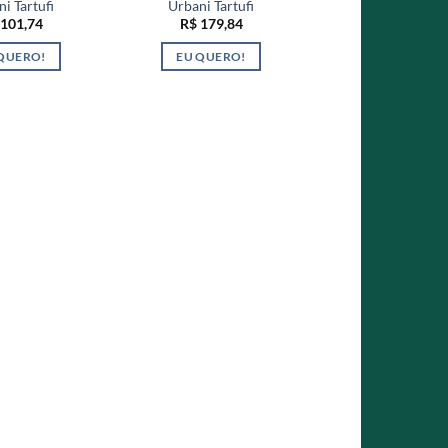
i Tartufi
Urbani Tartufi
101,74
R$
179,84
QUERO!
EU QUERO!