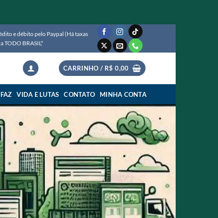
ito e débito pelo Paypal (Há taxas
para TODO BRASIL*
CARRINHO /
R$
0,00
 FAZ
VIDA E LUTAS
CONTATO
MINHA CONTA