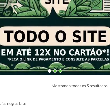
C
Mostrando todos os 5 resultados
p
m
r