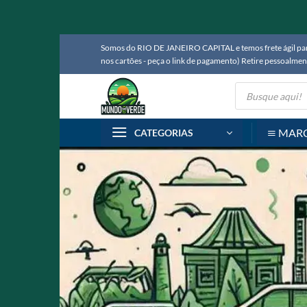
Skip
Somos do RIO DE JANEIRO CAPITAL e temos frete ágil para
to
nos cartões - peça o link de pagamento) Retire pessoalm
content
Pesquisar
produtos
MAR
CATEGORIAS