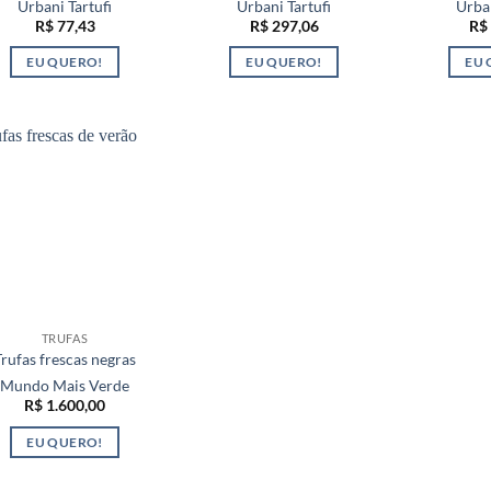
Urbani Tartufi
Urbani Tartufi
Urban
R$
77,43
R$
297,06
R$
EU QUERO!
EU QUERO!
EU 
TRUFAS
Trufas frescas negras
Mundo Mais Verde
R$
1.600,00
EU QUERO!