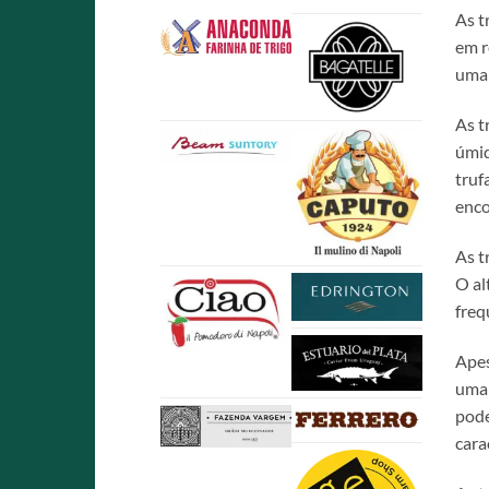
As t
em r
umam
As t
úmid
truf
enco
As t
O al
freq
Apes
uma 
pode
cara