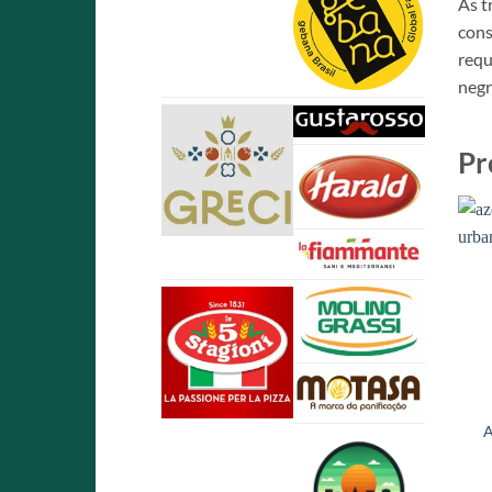
As t
cons
requ
negr
Pr
A