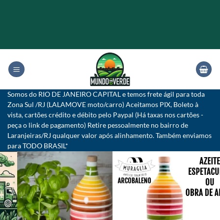
Skip
to
content
Somos do RIO DE JANEIRO CAPITAL e temos frete ágil para toda
Zona Sul /RJ (LALAMOVE moto/carro) Aceitamos PIX, Boleto à
vista, cartões crédito e débito pelo Paypal (Há taxas nos cartões -
peça o link de pagamento) Retire pessoalmente no bairro de
Laranjeiras/RJ qualquer valor após alinhamento. Também enviamos
para TODO BRASIL*