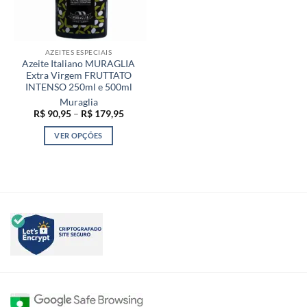
AZEITES ESPECIAIS
Azeite Italiano MURAGLIA
Extra Virgem FRUTTATO
INTENSO 250ml e 500ml
Muraglia
Faixa
R$
90,95
–
R$
179,95
de
preço:
VER OPÇÕES
R$ 90,95
através
Este
R$ 179,95
produto
tem
várias
variantes.
As
opções
podem
ser
escolhidas
na