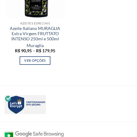
AZEITES ESPECIAIS
Azeite Italiano MURAGLIA
Extra Virgem FRUTTATO
INTENSO 250ml e 500ml
Muraglia
Faixa
R$
90,95
–
R$
179,95
de
preço:
VER OPÇÕES
R$ 90,95
através
Este
R$ 179,95
produto
tem
várias
variantes.
As
opções
podem
ser
escolhidas
na