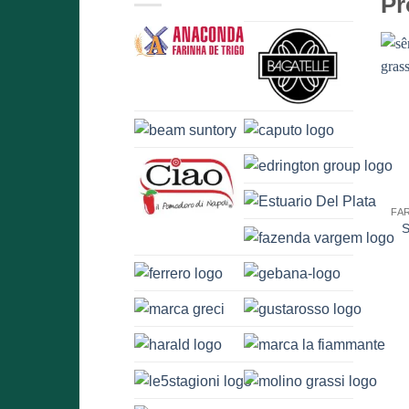
Pr
FA
S