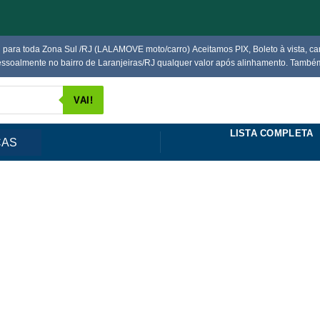
ara toda Zona Sul /RJ (LALAMOVE moto/carro) Aceitamos PIX, Boleto à vista, cart
 pessoalmente no bairro de Laranjeiras/RJ qualquer valor após alinhamento. Ta
VAI!
LISTA COMPLETA
CAS