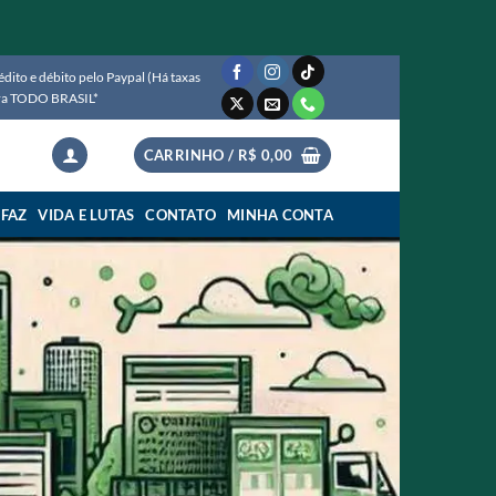
ito e débito pelo Paypal (Há taxas
para TODO BRASIL*
CARRINHO /
R$
0,00
 FAZ
VIDA E LUTAS
CONTATO
MINHA CONTA