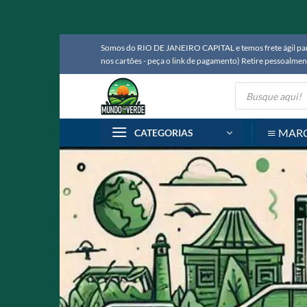
Skip
Somos do RIO DE JANEIRO CAPITAL e temos frete ágil para
to
nos cartões - peça o link de pagamento) Retire pessoalm
content
Pesquisar
produtos
MAR
CATEGORIAS