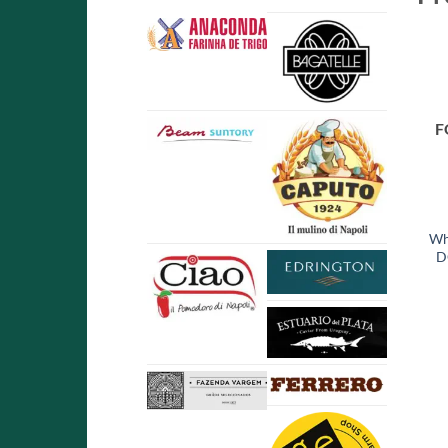
F
Wh
D