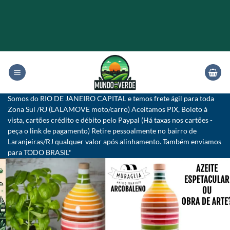
Skip
to
content
Somos do RIO DE JANEIRO CAPITAL e temos frete ágil para toda
Zona Sul /RJ (LALAMOVE moto/carro) Aceitamos PIX, Boleto à
vista, cartões crédito e débito pelo Paypal (Há taxas nos cartões -
peça o link de pagamento) Retire pessoalmente no bairro de
Laranjeiras/RJ qualquer valor após alinhamento. Também enviamos
para TODO BRASIL*