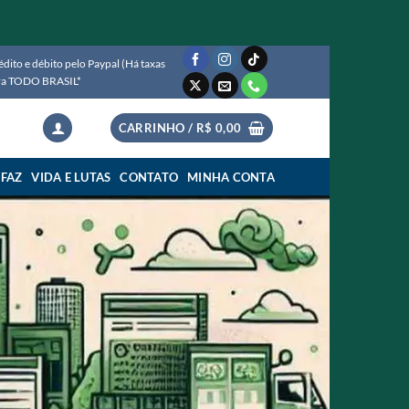
ito e débito pelo Paypal (Há taxas
para TODO BRASIL*
CARRINHO /
R$
0,00
 FAZ
VIDA E LUTAS
CONTATO
MINHA CONTA