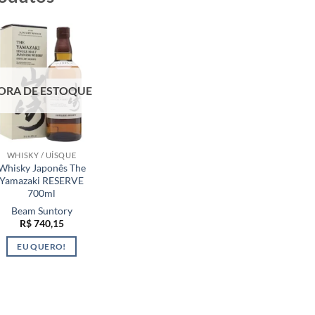
ORA DE ESTOQUE
WHISKY / UÍSQUE
Whisky Japonês The
Yamazaki RESERVE
700ml
Beam Suntory
R$
740,15
EU QUERO!