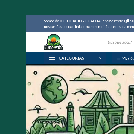
Skip
Somos do RIO DE JANEIRO CAPITAL e temos frete ágil para
to
nos cartões - peça o link de pagamento) Retire pessoalm
content
Pesquisar
produtos
MAR
CATEGORIAS