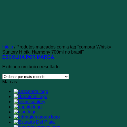
Início
/
Produtos marcados com a tag “comprar Whisky
Suntory Hibiki Harmony 700ml no brasil”
ESCOLHA POR MARCA
Exibindo um único resultado
Marcas: