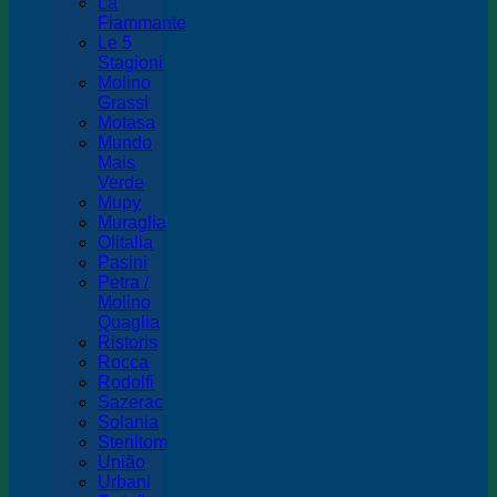
La
Fiammante
Le 5
Stagioni
Molino
Grassi
Motasa
Mundo
Mais
Verde
Mupy
Muraglia
Olitalia
Pasini
Petra /
Molino
Quaglia
Ristoris
Rocca
Rodolfi
Sazerac
Solania
Steriltom
União
Urbani