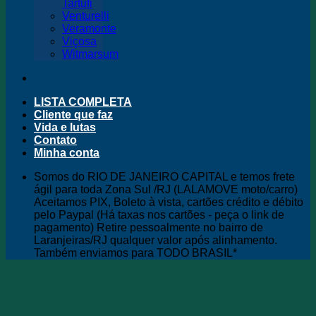
Tartufi
Venturelli
Veramonte
Viçosa
Witmarsum
LISTA COMPLETA
Cliente que faz
Vida e lutas
Contato
Minha conta
Somos do RIO DE JANEIRO CAPITAL e temos frete
ágil para toda Zona Sul /RJ (LALAMOVE moto/carro)
Aceitamos PIX, Boleto à vista, cartões crédito e débito
pelo Paypal (Há taxas nos cartões - peça o link de
pagamento) Retire pessoalmente no bairro de
Laranjeiras/RJ qualquer valor após alinhamento.
Também enviamos para TODO BRASIL*