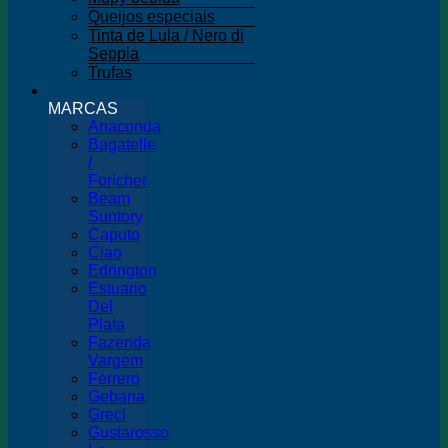
Queijos especiais
Tinta de Lula / Nero di
Seppia
Trufas
MARCAS
Anaconda
Bagatelle
/
Foricher
Beam
Suntory
Caputo
Ciao
Edrington
Estuario
Del
Plata
Fazenda
Vargem
Ferrero
Gebana
Greci
Gustarosso