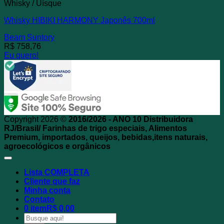
Whisky / Uísque
Whisky HIBIKI HARMONY Japonês 700ml
Beam Suntory
R$
758,76
Eu quero!
Copyright 2026 ©
2016/2026 - ANO 10 Distribuidora
RJ/Brasil/ Farinhas de trigo especiais, Alimentos
Premium, importados, queijos, bebidas,itens naturais,
agroecológicos e orgânicos
Lista COMPLETA
Cliente que faz
Minha conta
Contato
0 item
R$ 0,00
Pesquisar