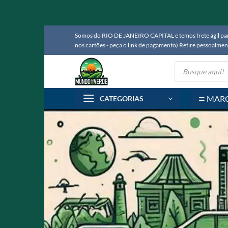
Skip
Somos do RIO DE JANEIRO CAPITAL e temos frete ágil para
to
nos cartões - peça o link de pagamento) Retire pessoalm
content
Pesquisar
produtos
MAR
CATEGORIAS