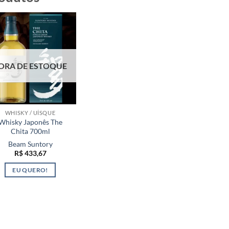
ORA DE ESTOQUE
WHISKY / UÍSQUE
Whisky Japonês The
Chita 700ml
Beam Suntory
R$
433,67
EU QUERO!