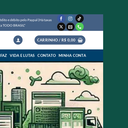
ito e débito pelo Paypal (Há taxas
para TODO BRASIL*
CARRINHO /
R$
0,00
 FAZ
VIDA E LUTAS
CONTATO
MINHA CONTA