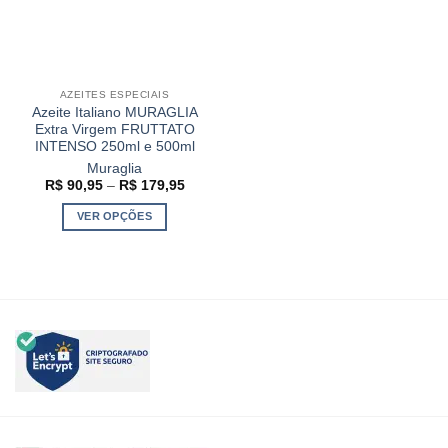
AZEITES ESPECIAIS
Azeite Italiano MURAGLIA
Extra Virgem FRUTTATO
INTENSO 250ml e 500ml
Muraglia
Faixa
R$
90,95
–
R$
179,95
de
preço:
VER OPÇÕES
R$ 90,95
através
Este
R$ 179,95
produto
tem
várias
variantes.
As
opções
podem
ser
escolhidas