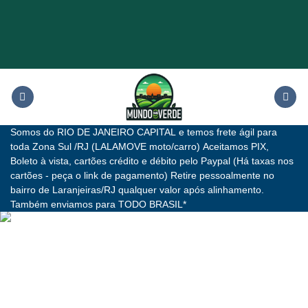
Skip
to
content
Somos do RIO DE JANEIRO CAPITAL e temos frete ágil para
toda Zona Sul /RJ (LALAMOVE moto/carro) Aceitamos PIX,
Boleto à vista, cartões crédito e débito pelo Paypal (Há taxas nos
cartões - peça o link de pagamento) Retire pessoalmente no
bairro de Laranjeiras/RJ qualquer valor após alinhamento.
Também enviamos para TODO BRASIL*