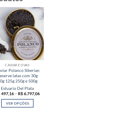
CAVIAR E OVAS
viar Polanco Siberian
eserve latas com 30g
0g 125g 250g e 500g
Estuario Del Plata
Faixa
$
497,16
–
R$
6.797,06
de
preço:
VER OPÇÕES
R$ 497,16
através
Este
R$ 6.797,06
produto
tem
várias