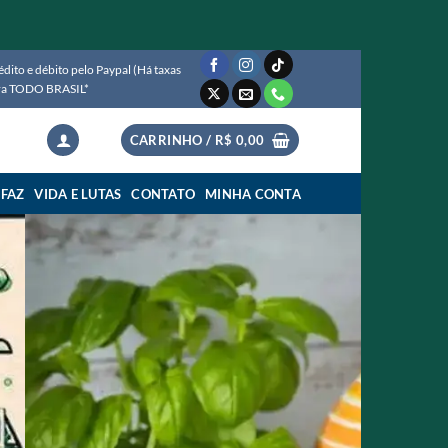
ito e débito pelo Paypal (Há taxas
para TODO BRASIL*
CARRINHO /
R$
0,00
 FAZ
VIDA E LUTAS
CONTATO
MINHA CONTA