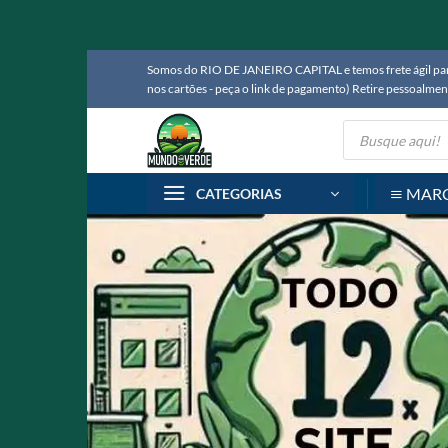
Skip
Somos do RIO DE JANEIRO CAPITAL e temos frete ágil para
to
nos cartões - peça o link de pagamento) Retire pessoalm
content
Pesquisar
produtos
MAR
CATEGORIAS