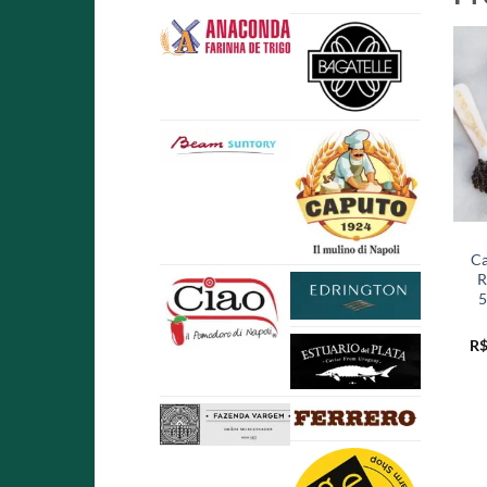
Ca
R
5
R