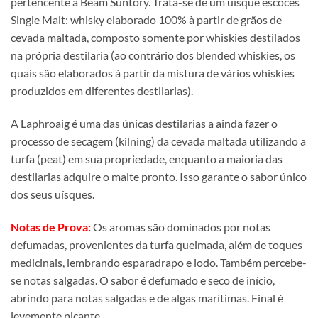
pertencente a Beam Suntory. Trata-se de um uísque escocês
Single Malt: whisky elaborado 100% à partir de grãos de
cevada maltada, composto somente por whiskies destilados
na própria destilaria (ao contrário dos blended whiskies, os
quais são elaborados à partir da mistura de vários whiskies
produzidos em diferentes destilarias).
A Laphroaig é uma das únicas destilarias a ainda fazer o
processo de secagem (kilning) da cevada maltada utilizando a
turfa (peat) em sua propriedade, enquanto a maioria das
destilarias adquire o malte pronto. Isso garante o sabor único
dos seus uísques.
Notas de Prova:
Os aromas são dominados por notas
defumadas, provenientes da turfa queimada, além de toques
medicinais, lembrando esparadrapo e iodo. Também percebe-
se notas salgadas. O sabor é defumado e seco de início,
abrindo para notas salgadas e de algas marítimas. Final é
levemente picante.