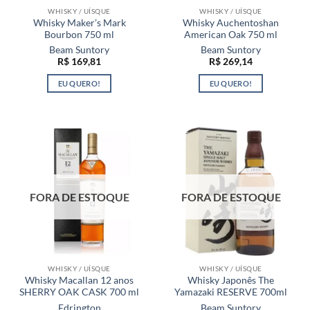
WHISKY / UÍSQUE
WHISKY / UÍSQUE
Whisky Maker’s Mark
Whisky Auchentoshan
Bourbon 750 ml
American Oak 750 ml
Beam Suntory
Beam Suntory
R$
169,81
R$
269,14
EU QUERO!
EU QUERO!
FORA DE ESTOQUE
FORA DE ESTOQUE
WHISKY / UÍSQUE
WHISKY / UÍSQUE
Whisky Macallan 12 anos
Whisky Japonês The
SHERRY OAK CASK 700 ml
Yamazaki RESERVE 700ml
Edrington
Beam Suntory