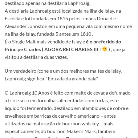
destilado apenas na destilaria Laphroaig.
A destilaria Laphroaig está localizada na ilha de Islay, na
Escócia e foi fundada em 1815 pelos irmãos Donald e
Alexander Johnston,em uma pequena vila com mesmo nome
na ilha de Islay, fundada 5 antes ,em 1810 .
É o Single Malt mais vendido de Islay e
é
o preferido do
Príncipe Charles ( AGORA REI CHARLES III !
)
, que já
visitou a destilaria duas vezes.
Um verdadeiro ícone e um dos melhores maltes de Islay.
Laphroaig significa “Entrada da grande baía”.
O Laphroaig 10 Anos é feito com malte de cevada defumado
a frio e seco em fornalhas alimentadas com turfas, este
líquido foi fermentado, destilado em alambiques de cobre e
envelhece em barricas de carvalho americano – antes
utilizados na maturação de bourbon whiskey – mais
especificamente, do bourbon Maker’s Mark, também