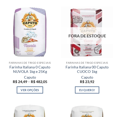
FORA DE ESTOQUE
FARINHAS DE TRIGO ESPECIAIS
FARINHAS DE TRIGO ESPECIAIS
Farinha Italiana 0 Caputo
Farinha Italiana 00 Caputo
NUVOLA 1kg e 25Kg
CUOCO 1kg
Caputo
Caputo
Faixa
R$
24,49
–
R$
482,05
R$
23,92
de
preço:
VER OPÇÕES
EU QUERO!
R$ 24,49
através
Este
R$ 482,05
produto
tem
várias