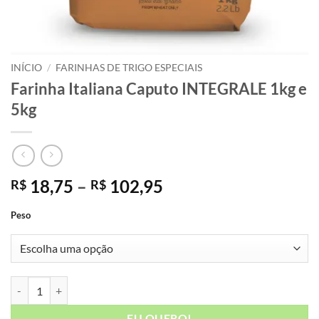
INÍCIO
/
FARINHAS DE TRIGO ESPECIAIS
Farinha Italiana Caputo INTEGRALE 1kg e
5kg
Faixa
18,75
–
102,95
R$
R$
de
Peso
preço:
R$ 18,75
através
R$ 102,95
Farinha Italiana Caputo INTEGRALE 1kg e 5kg quantidade
EU QUERO!