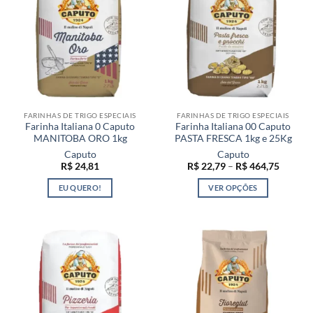
variantes.
As
opções
podem
ser
escolhidas
na
página
FARINHAS DE TRIGO ESPECIAIS
FARINHAS DE TRIGO ESPECIAIS
do
Farinha Italiana 0 Caputo
Farinha Italiana 00 Caputo
produto
MANITOBA ORO 1kg
PASTA FRESCA 1kg e 25Kg
Caputo
Caputo
Faixa
R$
24,81
R$
22,79
–
R$
464,75
de
preço:
EU QUERO!
VER OPÇÕES
R$ 22,7
através
Este
R$ 464,
produto
tem
várias
variantes.
As
opções
podem