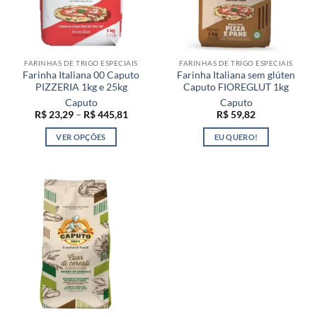
ser
escolhidas
na
página
FARINHAS DE TRIGO ESPECIAIS
FARINHAS DE TRIGO ESPECIAIS
do
Farinha Italiana 00 Caputo
Farinha Italiana sem glúten
produto
PIZZERIA 1kg e 25kg
Caputo FIOREGLUT 1kg
Caputo
Caputo
Faixa
R$
23,29
–
R$
445,81
R$
59,82
de
preço:
VER OPÇÕES
EU QUERO!
R$ 23,29
através
Este
R$ 445,81
produto
tem
várias
variantes.
As
opções
podem
ser
escolhidas
na
página