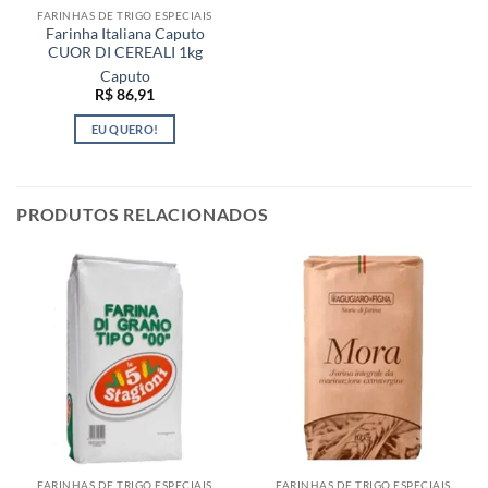
FARINHAS DE TRIGO ESPECIAIS
do
Farinha Italiana Caputo
produto
CUOR DI CEREALI 1kg
Caputo
R$
86,91
EU QUERO!
PRODUTOS RELACIONADOS
FARINHAS DE TRIGO ESPECIAIS
FARINHAS DE TRIGO ESPECIAIS