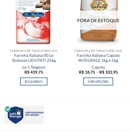
variantes.
As
opções
FORA DE ESTOQUE
podem
ser
escolhidas
na
página
FARINHAS DE TRIGO ESPECIAIS
FARINHAS DE TRIGO ESPECIAIS
do
Farinha Italiana 00 Le
Farinha Italiana Caputo
produto
Sinfonie LIEVITATI 25kg
INTEGRALE 1kg e 5kg
Le 5 Stagioni
Caputo
Faixa
R$
439,75
R$
18,75
–
R$
102,95
de
preço:
EU QUERO!
VER OPÇÕES
R$ 18,7
através
Este
R$ 102,
produto
tem
várias
variantes.
As
opções
podem