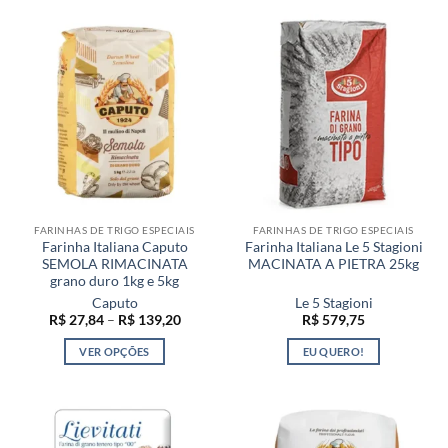
produto
tem
várias
variantes.
As
opções
podem
ser
escolhidas
na
página
FARINHAS DE TRIGO ESPECIAIS
FARINHAS DE TRIGO ESPECIAIS
do
Farinha Italiana Caputo
Farinha Italiana Le 5 Stagioni
produto
SEMOLA RIMACINATA
MACINATA A PIETRA 25kg
grano duro 1kg e 5kg
Caputo
Le 5 Stagioni
Faixa
R$
27,84
–
R$
139,20
R$
579,75
de
preço:
VER OPÇÕES
EU QUERO!
R$ 27,84
através
Este
R$ 139,20
produto
tem
várias