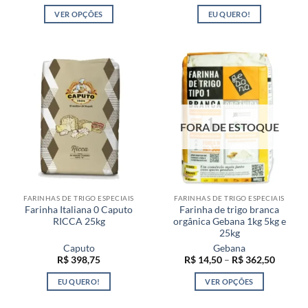
de
preço:
VER OPÇÕES
EU QUERO!
R$ 22,99
através
Este
R$ 479,65
produto
tem
várias
variantes.
As
opções
FORA DE ESTOQUE
podem
ser
escolhidas
na
página
FARINHAS DE TRIGO ESPECIAIS
FARINHAS DE TRIGO ESPECIAIS
do
Farinha Italiana 0 Caputo
Farinha de trigo branca
produto
RICCA 25kg
orgânica Gebana 1kg 5kg e
25kg
Caputo
Gebana
Faixa
R$
398,75
R$
14,50
–
R$
362,50
de
preço:
EU QUERO!
VER OPÇÕES
R$ 14,5
através
Este
R$ 362,